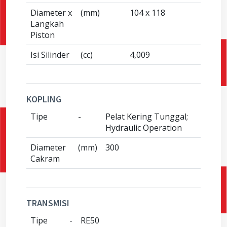
Diameter x
(mm)
104 x 118
Langkah
Piston
Isi Silinder
(cc)
4,009
KOPLING
Tipe
-
Pelat Kering Tunggal;
Hydraulic Operation
Diameter
(mm)
300
Cakram
TRANSMISI
Tipe
-
RE50