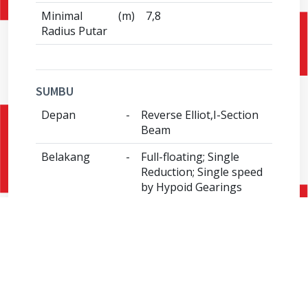
Minimal
(m)
7,8
Radius Putar
SUMBU
Depan
-
Reverse Elliot,I-Section
Beam
Belakang
-
Full-floating; Single
Reduction; Single speed
by Hypoid Gearings
Perbandingan
-
5,125
Gigi Akhir
REM