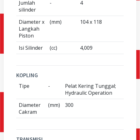
Jumlah
-
4
silinder
Diameter x
(mm)
104 x 118
Langkah
Piston
Isi Silinder
(cc)
4,009
KOPLING
Tipe
-
Pelat Kering Tunggal;
Hydraulic Operation
Diameter
(mm)
300
Cakram
TRANSMISI