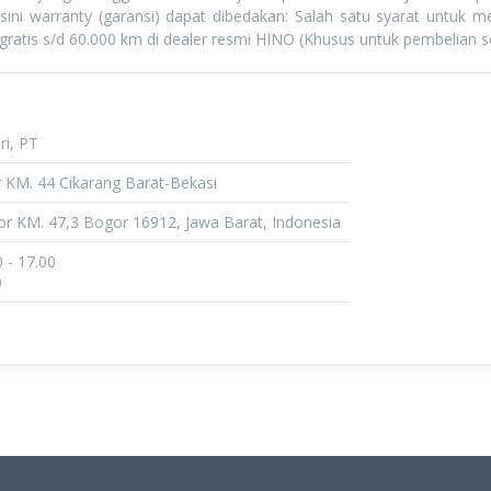
isini warranty (garansi) dapat dibedakan: Salah satu syarat untuk 
ratis s/d 60.000 km di dealer resmi HINO (Khusus untuk pembelian se
i, PT
r KM. 44 Cikarang Barat-Bekasi
gor KM. 47,3 Bogor 16912, Jawa Barat, Indonesia
0 - 17.00
0